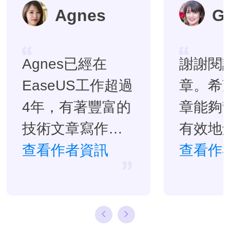
Agnes
G
Agnes已經在
謝謝閱
EaseUS工作超過
章。希
4年，有著豐富的
章能夠
技術文章寫作經
有效地
驗。目前，寫過
查看作者資訊
題。…
查看作
很多關於資料救
援、硬碟分割管
理或備份還原相