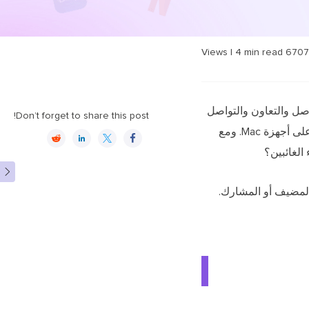
|
4
min read
Views
6707
صل والتعاون والتواصل
Don’t forget to share this post!
عن بعد. لقد برز Zoom، بواجهته سهلة الاستخدام وميزاته القوية، كمنصة مفضلة لاستضافة الاجتماعات الافتراضية على أجهزة Mac. ومع




الغائبين؟

 شاشة Zoom Meeting بالصوت، سواء كنت المضيف أو المشارك.