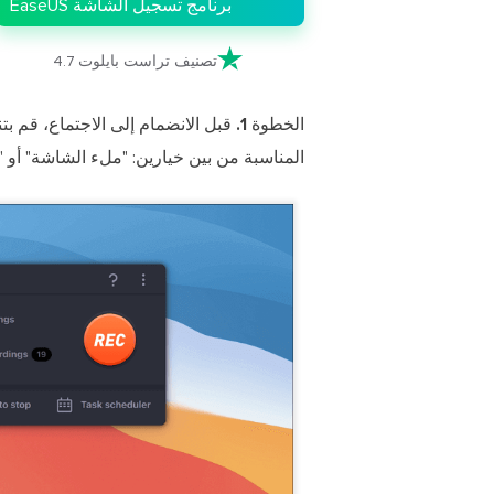
برنامج تسجيل الشاشة EaseUS

تصنيف تراست بايلوت 4.7
الخطوة 1.
المناسبة من بين خيارين: "ملء الشاشة" أو "