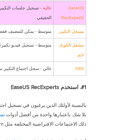
EaseUS
عالية
- تسجيل جلسات التكبير 
RecExperts
الحقيقي
مسجل التكبير
متوسط
- يمكن للمضيف فقط ال
مشغل الكويك
متوسط
- تسجيل فيديو تكبير
تايم
OBS
عالي
- سجل اجتماع التكبير س
#1. استخدم EaseUS RecExperts
بلا شك. باعتبارها واحدة من أفضل أدوات
تسج
ذلك الاجتماعات الافتراضية المختلفة مثل Zoom وGoogle Meet وMicrosoft Teams وما إلى ذلك.