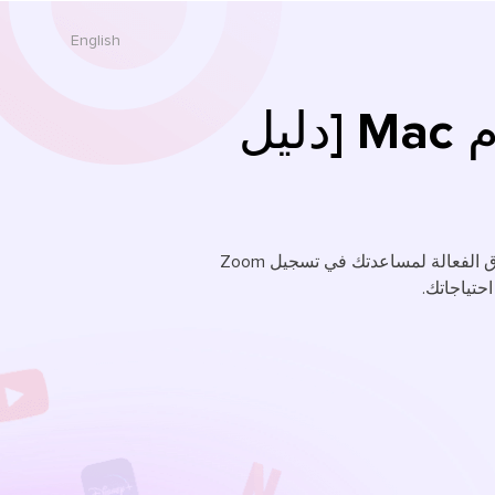
English
كيفية تسجيل اجتماع Zoom على نظام Mac [دليل
إذا كنت تبحث عن كيفية تسجيل Zoom Meeting على نظام Mac، فإليك وجهتك. يغطي هذا المنشور بعض الطرق الفعالة لمساعدتك في تسجيل Zoom