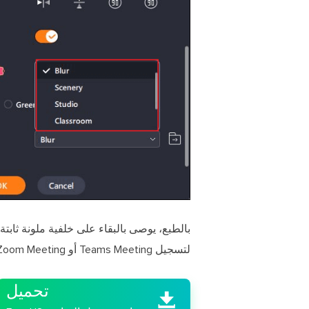
بالطبع، يوصى بالبقاء على خلفية ملونة ثابتة 

لتسجيل Teams Meeting أو Zoom Meeting دون إذن المضيف على نظام Mac.
تحميل
