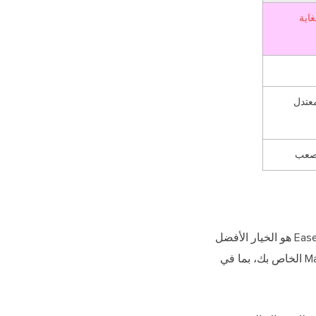
اية
عتدل
عب
بالنسبة لأولئك الذين يرغبون في تسجيل اجتماعات Zoom على نظام Mac دون إذن المضيف، فإن EaseUS RecExperts هو الخيار الأفضل
، فهي قادرة على التقاط كل شيء تقريبًا على جهاز Mac الخاص بك، بما في