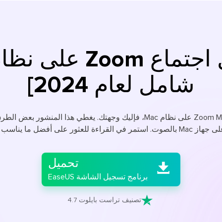
شامل لعام 2024]

تحميل

برنامج تسجيل الشاشة EaseUS

تصنيف تراست بايلوت 4.7