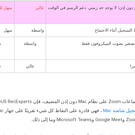
دون إذن؛ لا يوجد حد زمني. دعم الرسم في الوقت
عالي
سهل للغ
تسجيل أثناء الاجتماع
واسطة
سهل
/تصغير بصوت الميكروفون فقط
واسطة
م
را
عالي
ص
يل شاشة Mac