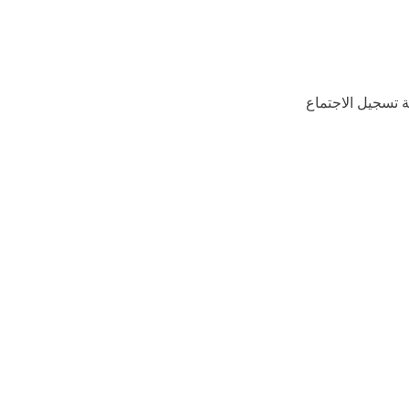
EaseUS RecE لنظام التشغيل Mac. ثم اختر منطقة تسجيل الاجتماع