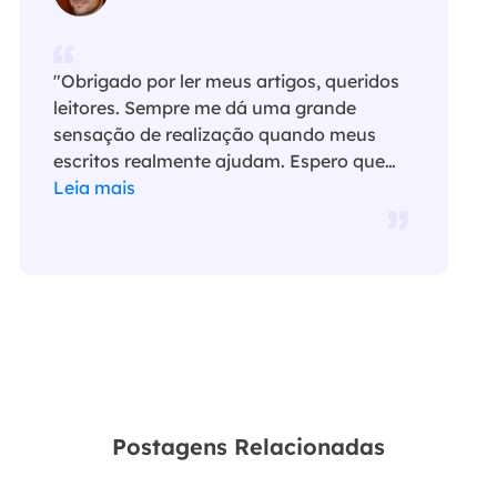
"Obrigado por ler meus artigos, queridos
leitores. Sempre me dá uma grande
sensação de realização quando meus
escritos realmente ajudam. Espero que
gostem de sua estadia no EaseUS e
Leia mais
tenham um bom dia."…
Postagens Relacionadas