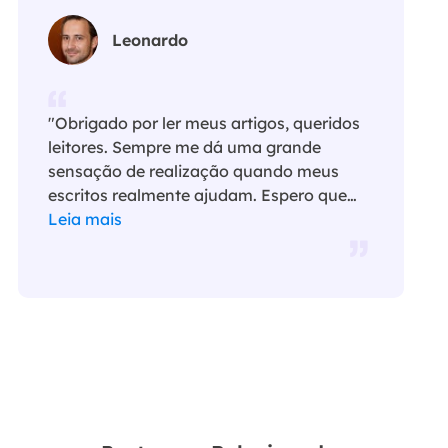
Leonardo
"Obrigado por ler meus artigos, queridos
leitores. Sempre me dá uma grande
sensação de realização quando meus
escritos realmente ajudam. Espero que
gostem de sua estadia no EaseUS e
Leia mais
tenham um bom dia."…