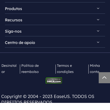
Produtos
Conheça EaseUS
Recursos
Comentários e prêmios
RecExperts para Windows
Contrato de licença
Siga-nos
RecExperts para Mac
Dicas de gravação de tela
Política de privacidade
Screen Recorder Online
Centro de apoio


Mac App Store


EaseUS ScreenShot
Contate equipe de suporte
Desinstal
Politica de
Termos e
Minha
ar
reembolso
condições
conta

Copyright ©
2004 - 2023
EaseUS. TODOS OS
DIREITOS RESERVADOS.