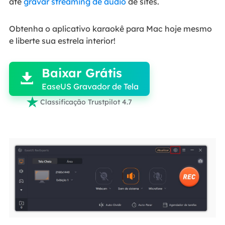
até
gravar streaming de áudio
de sites.
Obtenha o aplicativo karaokê para Mac hoje mesmo
e liberte sua estrela interior!

Baixar Grátis

EaseUS Gravador de Tela

Classificação Trustpilot 4.7