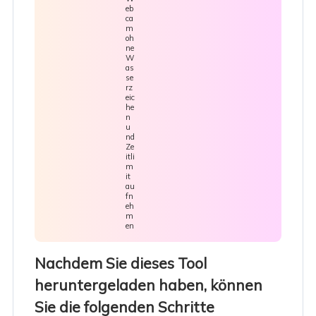
eb
ca
m
oh
ne
W
as
se
rz
eic
he
n
u
nd
Ze
itli
m
it
au
fn
eh
m
en
Nachdem Sie dieses Tool
heruntergeladen haben, können
Sie die folgenden Schritte