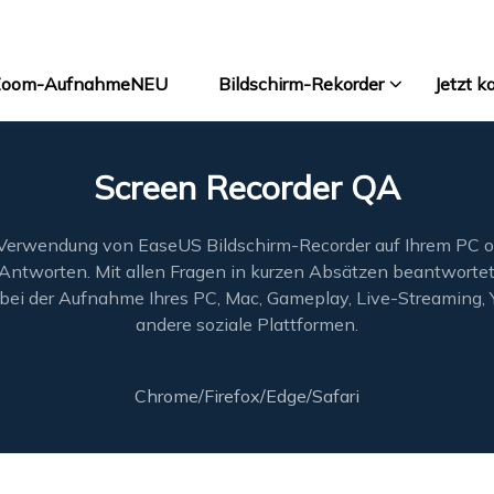
 Zoom-Aufnahme
NEU
Bildschirm-Rekorder
Jetzt k
Screen Recorder QA
RecExperts
Bildschirm-Re
 Verwendung von EaseUS Bildschirm-Recorder auf Ihrem PC 
RecExperts
n Antworten. Mit allen Fragen in kurzen Absätzen beantwortet
Bildschirm-Re
 bei der Aufnahme Ihres PC, Mac, Gameplay, Live-Streaming, 
andere soziale Plattformen.
Online Scree
Bildschirm on
Chrome/Firefox/Edge/Safari
ScreenShot
Screenshots au