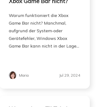
Xbox Game Bar nicht?
Warum funktioniert die Xbox
Game Bar nicht? Manchmal,
aufgrund der System-oder
Gerätefehler, Windows Xbox
Game Bar kann nicht in der Lage
sein, normal zu arbeiten. EaseUS
zielt darauf ab, dieses Problem für
Sie zu lösen und empfehlen die
Maria
Jul 29, 2024
beste Xbox Game Bar Alternative
mit nützlichen Tipps.