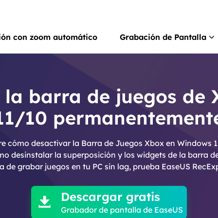
ión con zoom automático
Grabación de Pantalla
Rec
Grab
 la barra de juegos de
11/10 permanentement
Rec
Grab
re cómo desactivar la Barra de Juegos Xbox en Windows 1
Gra
 desinstalar la superposición y los widgets de la barra d
Graba
a de grabar juegos en tu PC sin lag, prueba EaseUS RecExp

Scr
Hace
Descargar gratis

Grabador de pantalla de EaseUS