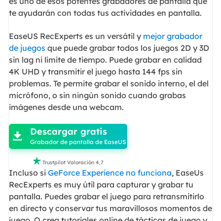
es uno de esos potentes grabadores de pantalla que
te ayudarán con todas tus actividades en pantalla.
EaseUS RecExperts es un versátil y
mejor grabador
de juegos
que puede grabar todos los juegos 2D y 3D
sin lag ni límite de tiempo. Puede grabar en calidad
4K UHD y transmitir el juego hasta 144 fps sin
problemas. Te permite grabar el sonido interno, el del
micrófono, o sin ningún sonido cuando grabas
imágenes desde una webcam.

Descargar gratis

Grabador de pantalla de EaseUS

Trustpilot Valoración 4,7
Incluso si
GeForce Experience no funciona
, EaseUs
RecExperts es muy útil para capturar y grabar tu
pantalla. Puedes grabar el juego para retransmitirlo
en directo y conservar tus maravillosos momentos de
juego. O crea tutoriales online de tácticas de juego y