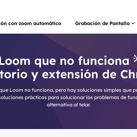
ión con zoom automático
Grabación de Pantalla
Rec
Grab
Loom que no funciona 
itorio y extensión de C
Rec
Grab
 que Loom no funciona, pero hay soluciones simples que pu
Gra
soluciones prácticas para solucionar los problemas de func
Graba
alternativa al telar.
Scr
Hace