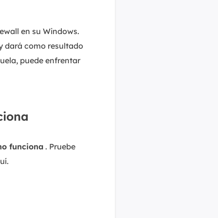
rewall en su Windows.
 y dará como resultado
cuela, puede enfrentar
ciona
 no funciona
. Pruebe
uí.