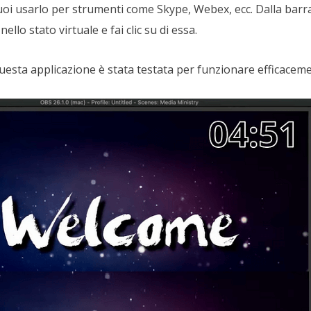
oi usarlo per strumenti come Skype, Webex, ecc. Dalla barra
llo stato virtuale e fai clic su di essa.
uesta applicazione è stata testata per funzionare efficacem