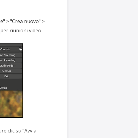
re" > "Crea nuovo" >
per riunioni video.
re clic su "Avvia