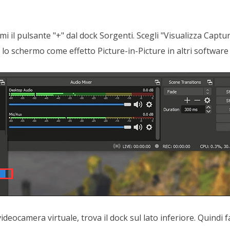
i il pulsante "+" dal dock Sorgenti. Scegli "Visualizza Captu
e lo schermo come effetto Picture-in-Picture in altri software 
ideocamera virtuale, trova il dock sul lato inferiore. Quindi fa