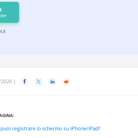
s
der
4,8
/2026 |




AGINA:
puoi registrare lo schermo su iPhone/iPad?