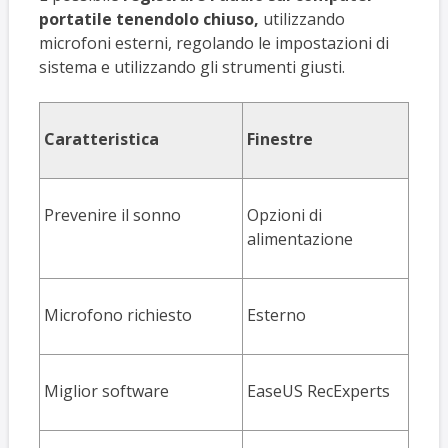
portatile tenendolo chiuso,
utilizzando
microfoni esterni, regolando le impostazioni di
sistema e utilizzando gli strumenti giusti.
Caratteristica
Finestre
Mac
Prevenire il sonno
Opzioni di
Anfe
alimentazione
nale
Microfono richiesto
Esterno
Este
Miglior software
EaseUS RecExperts
Ease