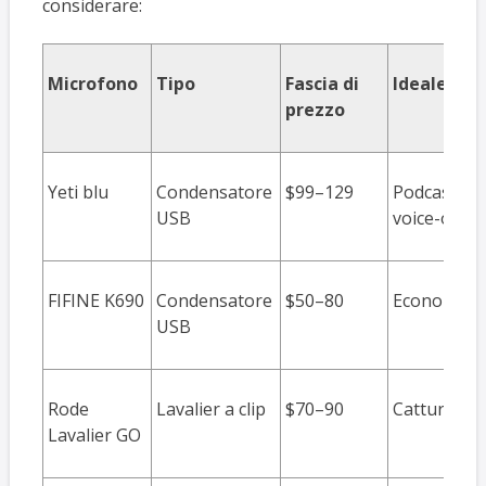
considerare:
Microfono
Tipo
Fascia di
Ideale per
prezzo
Yeti blu
Condensatore
$99–129
Podcasting d
USB
voice-over
FIFINE K690
Condensatore
$50–80
Economico,
USB
Rode
Lavalier a clip
$70–90
Cattura voc
Lavalier GO