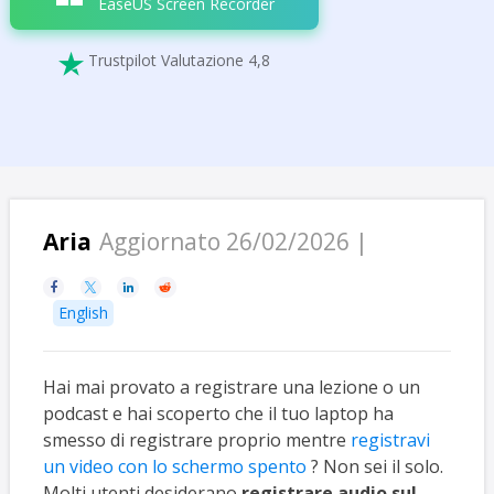
EaseUS Screen Recorder
Trustpilot Valutazione 4,8

Aria
Aggiornato 26/02/2026 |




English
Hai mai provato a registrare una lezione o un
podcast e hai scoperto che il tuo laptop ha
smesso di registrare proprio mentre
registravi
un video con lo schermo spento
? Non sei il solo.
Molti utenti desiderano
registrare audio sul