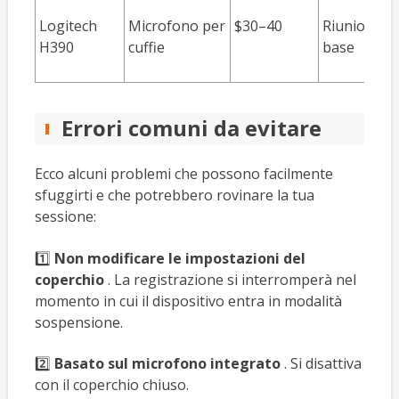
Logitech
Microfono per
$30–40
Riunioni e 
H390
cuffie
base
Errori comuni da evitare
Ecco alcuni problemi che possono facilmente
sfuggirti e che potrebbero rovinare la tua
sessione:
1️⃣
Non modificare le impostazioni del
coperchio
. La registrazione si interromperà nel
momento in cui il dispositivo entra in modalità
sospensione.
2️⃣
Basato sul microfono integrato
. Si disattiva
con il coperchio chiuso.