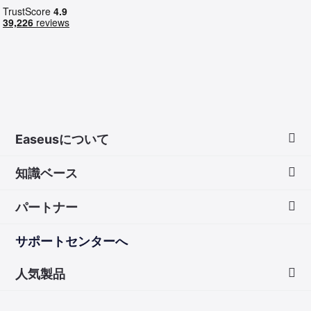
Easeusについて
知識ベース
会社情報
パートナー
ダウンロードセンター
画面録画のコツ
サポートセンターへ
お問い合わせ
無料録音ソフト
販売代理店
人気製品
Mac アプリ ストア
販売代理登録
Data Recovery Wizard