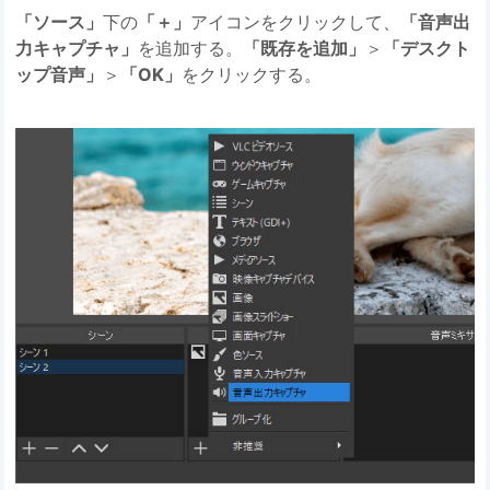
「ソース」
下の
「＋」
アイコンをクリックして、
「音声出
力キャプチャ」
を追加する。
「既存を追加」
＞
「デスクト
ップ音声」
＞
「OK」
をクリックする。