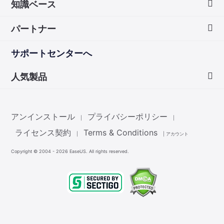
知識ベース
会社情報
パートナー
ダウンロードセンター
画面録画のコツ
サポートセンターへ
お問い合わせ
無料録音ソフト
販売代理店
人気製品
Mac アプリ ストア
販売代理登録
Data Recovery Wizard
非営利団体ディスカウント
アンインストール
プライバシーポリシー
|
|
Partition Master
ライセンス契約
Terms & Conditions
|
|
アカウント
Copyright ©
2004 - 2026
EaseUS. All rights reserved.
Todo Backup
Todo PCTrans
MobiMover