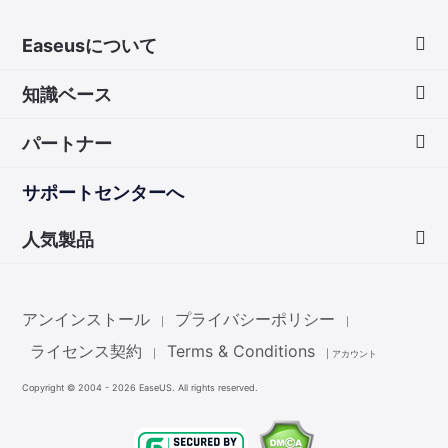
Easeusについて
知識ベース
会社情報
パートナー
ダウンロードセンター
画面録画のコツ
サポートセンターへ
お問い合わせ
無料録音ソフト
販売代理店
人気製品
Mac アプリ ストア
販売代理登録
Data Recovery Wizard
非営利団体ディスカウント
アンインストール
プライバシーポリシー
|
|
Partition Master
ライセンス契約
Terms & Conditions
|
|
アカウント
Copyright ©
2004 - 2026
EaseUS. All rights reserved.
Todo Backup