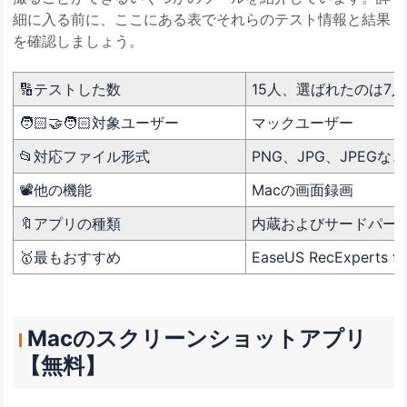
細に入る前に、ここにある表でそれらのテスト情報と結果
を確認しましょう。
🔢テストした数
15人、選ばれたのは7
🧑🏻‍🤝‍🧑🏻対象ユーザー
マックユーザー
📂対応ファイル形式
PNG、JPG、JPEGなど
📽️他の機能
Macの画面録画
🔖アプリの種類
内蔵およびサードパー
🥇最もおすすめ
EaseUS RecExperts f
Macのスクリーンショットアプリ
【無料】