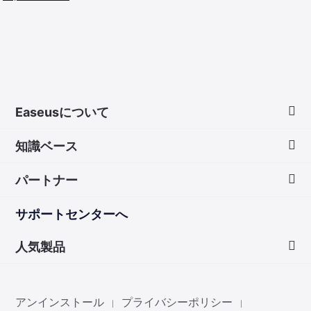
Easeusについて
知識ベース
会社情報
パートナー
ダウンロードセンター
画面録画のコツ
サポートセンターへ
お問い合わせ
無料録音ソフト
販売代理店
人気製品
Mac アプリ ストア
販売代理登録
Data Recovery Wizard
非営利団体ディスカウント
アンインストール
プライバシーポリシー
|
|