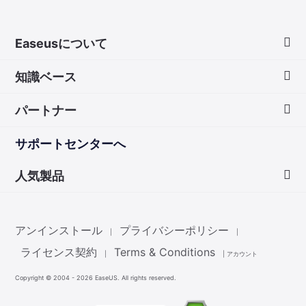
Easeusについて
知識ベース
会社情報
パートナー
ダウンロードセンター
画面録画のコツ
サポートセンターへ
お問い合わせ
無料録音ソフト
販売代理店
人気製品
Mac アプリ ストア
販売代理登録
Data Recovery Wizard
非営利団体ディスカウント
アンインストール
プライバシーポリシー
|
|
Partition Master
ライセンス契約
Terms & Conditions
|
|
アカウント
Copyright ©
2004 - 2026
EaseUS. All rights reserved.
Todo Backup