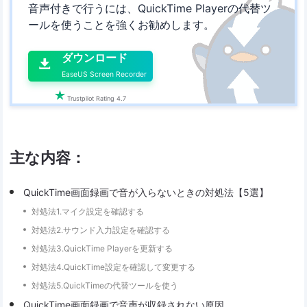
音声付きで行うには、QuickTime Playerの代替ツ
ールを使うことを強くお勧めします。

ダウンロード

EaseUS Screen Recorder

Trustpilot Rating 4.7
主な内容：
QuickTime画面録画で音が入らないときの対処法【5選】
対処法1.マイク設定を確認する
対処法2.サウンド入力設定を確認する
対処法3.QuickTime Playerを更新する
対処法4.QuickTime設定を確認して変更する
対処法5.QuickTimeの代替ツールを使う
QuickTime画面録画で音声が収録されない原因