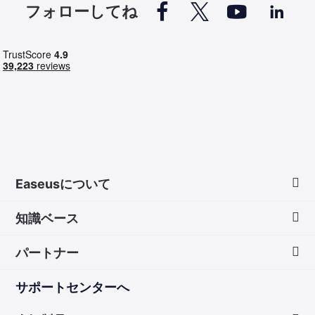




フォローしてね
Easeusについて
知識ベース
会社情報
パートナー
ダウンロードセンター
画面録画のコツ
サポートセンターへ
お問い合わせ
無料録音ソフト
販売代理店