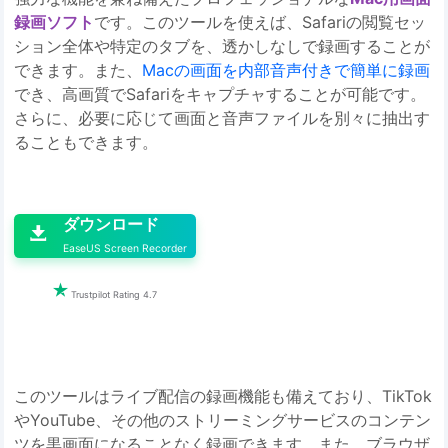
録画ソフト
です。このツールを使えば、Safariの閲覧セッ
ション全体や特定のタブを、透かしなしで録画することが
できます。また、
Macの画面を内部音声付きで簡単に録画
でき、高画質でSafariをキャプチャすることが可能です。
さらに、必要に応じて画面と音声ファイルを別々に抽出す
ることもできます。

ダウンロード

EaseUS Screen Recorder

Trustpilot Rating 4.7
このツールはライブ配信の録画機能も備えており、TikTok
やYouTube、その他のストリーミングサービスのコンテン
ツを黒画面になることなく録画できます。また、ブラウザ