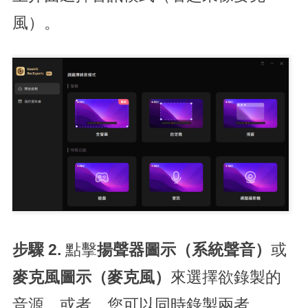
風）。
步驟 2.
點擊
揚聲器圖示（系統聲音）
或
麥克風圖示（麥克風）
來選擇欲錄製的
音源。或者，您可以同時錄製兩者。