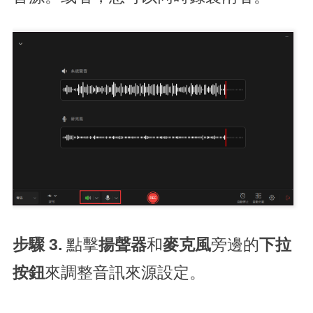
步驟 3.
點擊
揚聲器
和
麥克風
旁邊的
下拉
按鈕
來調整音訊來源設定。