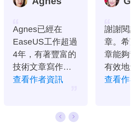
Agnes
G
Agnes已經在
謝謝閱
EaseUS工作超過
章。希
4年，有著豐富的
章能夠
技術文章寫作經
有效地
驗。目前，寫過
查看作者資訊
題。…
查看作
很多關於資料救
援、硬碟分割管
理或備份還原相
關文章，希望能