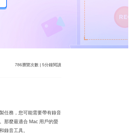
後
786
瀏覽次數
|
5
分鐘閱讀
幕錄製任務，您可能需要帶有錄音
那麼最適合 Mac 用戶的螢
和錄音工具。