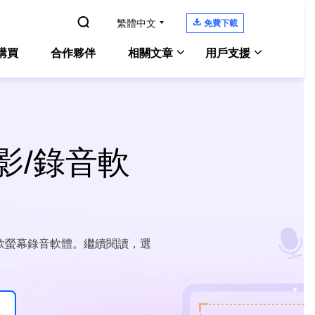

繁體中文

免費下載
購買
合作夥伴
相關文章
用戶支援
Windows 10螢幕錄影
Experts
Windows 版本
支援中心
電腦螢幕錄製
教學指南、授權碼、聯絡方式
Zoom錄影教學
錄影/錄音軟
Experts
Mac 版本
Chat 支援
Mac 上錄製內部音訊
OS螢幕錄製
聯絡技術人員
電腦上錄遊戲
ne Screen Recorder
售前咨詢
螢幕側錄軟體
線上螢幕錄影工具
咨詢銷售服務人員
9 款螢幕錄音軟體。繼續閱讀，選
enShot
螢幕截圖