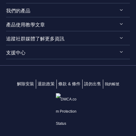
我們的產品
認識EaseUS
產品使用教學文章
評測 & 獎項
RecExperts for Windows
法律聲明
追蹤社群媒體了解更多資訊
RecExperts for Mac
螢幕錄影軟體
隱私權政策
Online Screen Recorder
支援中心




Mac App 商店
EaseUS ScreenShot
聯絡我們
解除安裝
退款政策
條款 & 條件
請勿出售
我的帳號