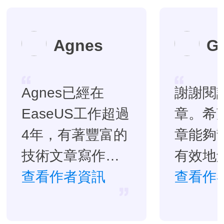
Agnes
G
Agnes已經在
謝謝閱
EaseUS工作超過
章。希
4年，有著豐富的
章能夠
技術文章寫作經
有效地
驗。目前，寫過
查看作者資訊
題。…
查看作
很多關於資料救
援、硬碟分割管