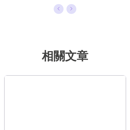
理或備份還原相
關文章，希望能
幫助用戶解決困
難。…
相關文章