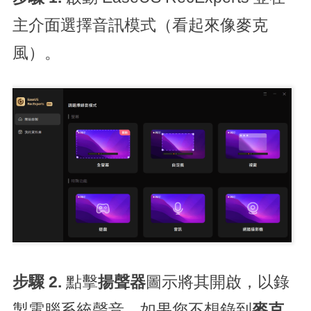
主介面選擇音訊模式（看起來像麥克
風）。
步驟 2.
點擊
揚聲器
圖示將其開啟，以錄
製電腦系統聲音。如果您不想錄到
麥克