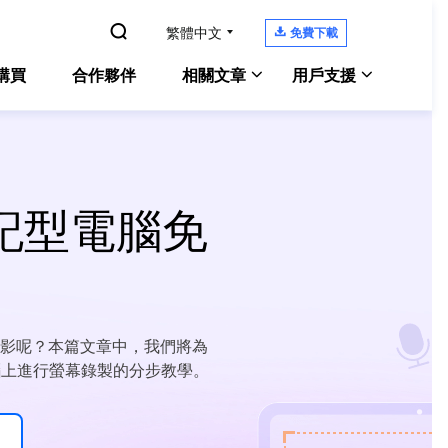

繁體中文

免費下載
購買
合作夥伴
相關文章
用戶支援
Windows 10螢幕錄影
Experts
Windows 版本
支援中心
電腦螢幕錄製
教學指南、授權碼、聯絡方式
Zoom錄影教學
筆記型電腦免
Experts
Mac 版本
Chat 支援
Mac 上錄製內部音訊
OS螢幕錄製
聯絡技術人員
電腦上錄遊戲
ne Screen Recorder
售前咨詢
螢幕側錄軟體
線上螢幕錄影工具
咨詢銷售服務人員
影呢？本篇文章中，我們將為
enShot
電腦上進行螢幕錄製的分步教學。
螢幕截圖