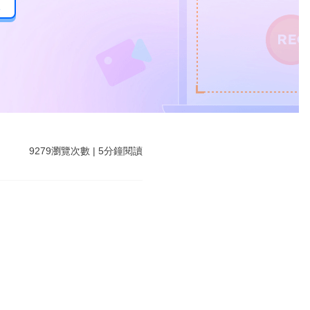
後
9279
瀏覽次數
|
5
分鐘閱讀