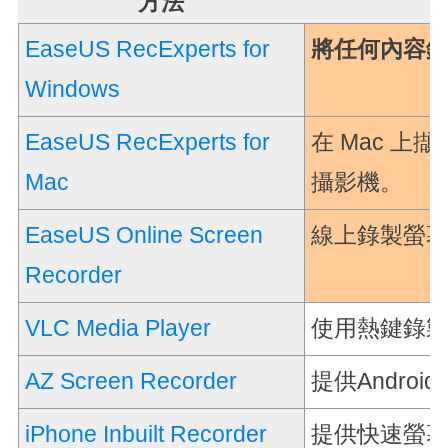
方法
EaseUS RecExperts for
將任何內容
Windows
EaseUS RecExperts for
在 Mac 上
Mac
攝影機。
EaseUS Online Screen
線上錄製螢
Recorder
VLC Media Player
使用熱鍵錄
AZ Screen Recorder
提供Andro
iPhone Inbuilt Recorder
提供快速螢