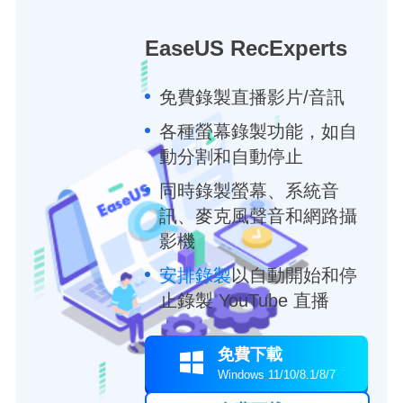
EaseUS RecExperts
免費錄製直播影片/音訊
各種螢幕錄製功能，如自
動分割和自動停止
同時錄製螢幕、系統音
訊、麥克風聲音和網路攝
影機
安排錄製
以自動開始和停
止錄製 YouTube 直播
免費下載

Windows 11/10/8.1/8/7