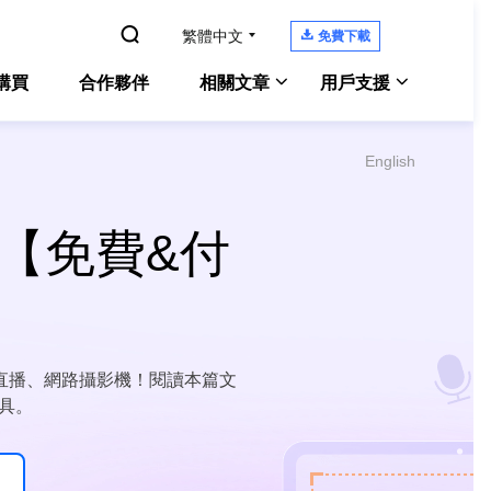

繁體中文

免費下載
購買
合作夥伴
相關文章
用戶支援
English
Windows 10螢幕錄影
Experts
Windows 版本
支援中心
電腦螢幕錄製
教學指南、授權碼、聯絡方式
Zoom錄影教學
具【免費&付
Experts
Mac 版本
Chat 支援
Mac 上錄製內部音訊
OS螢幕錄製
聯絡技術人員
電腦上錄遊戲
ne Screen Recorder
售前咨詢
螢幕側錄軟體
線上螢幕錄影工具
咨詢銷售服務人員
直播、網路攝影機！閱讀本篇文
enShot
具。
螢幕截圖