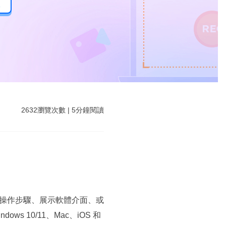
後
2632
瀏覽次數
|
5
分鐘閱讀
操作步驟、展示軟體介面、或
10/11、Mac、iOS 和