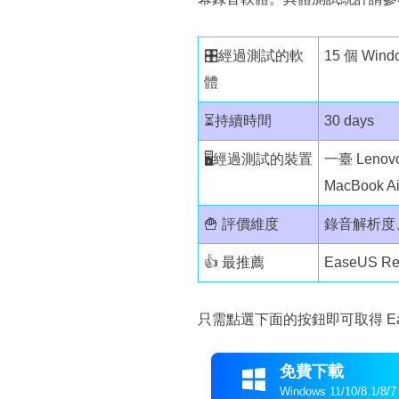
🎛️經過測試的軟
15 個 Wi
體
⏳持續時間
30 days
🖥️經過測試的裝置
一臺 Leno
MacBook Ai
🍟 評價維度
錄音解析度
👍 最推薦
EaseUS Re
只需點選下面的按鈕即可取得 E
免費下載

Windows 11/10/8.1/8/7