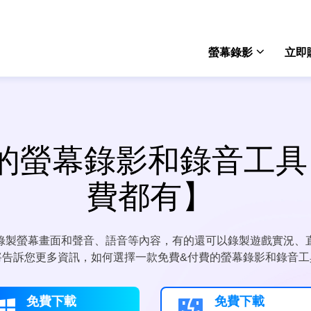
螢幕錄影
立即
Rec
win
好用的螢幕錄影和錄音工
Rec
mac
費都有】
Onli
免費
錄製螢幕畫面和聲音、語音等內容，有的還可以錄製遊戲實況、
Scre
將告訴您更多資訊，如何選擇一款免費&付費的螢幕錄影和錄音工
電腦
免費下載
免費下載

