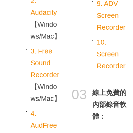
2.
9. ADV
Audacity
Screen
【Windo
Recorder
ws/Mac】
10.
3. Free
Screen
Sound
Recorder
Recorder
【Windo
03
線上免費的
ws/Mac】
內部錄音軟
4.
體：
AudFree