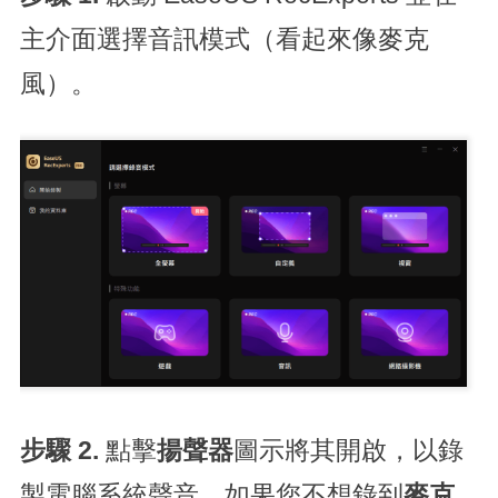
主介面選擇音訊模式（看起來像麥克
風）。
步驟 2.
點擊
揚聲器
圖示將其開啟，以錄
製電腦系統聲音。如果您不想錄到
麥克