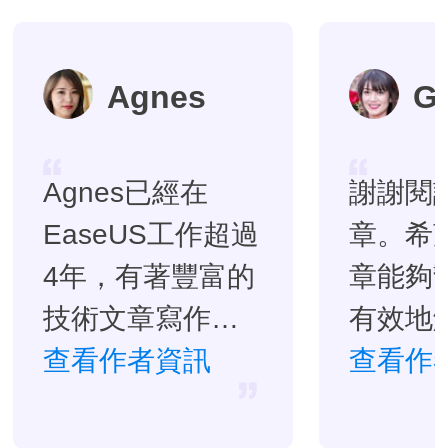
Agnes
G
Agnes已經在
謝謝閱
EaseUS工作超過
章。希
4年，有著豐富的
章能夠
技術文章寫作經
有效地
驗。目前，寫過
查看作者資訊
題。…
查看作
很多關於資料救
援、硬碟分割管