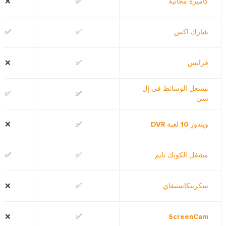
كاميرة مجانية
✅
❌
شارك اكس
✅
✅
فرابس
✅
❌
مشغل الوسائط في إل
✅
✅
سي
ويندوز 10 لعبة DVR
✅
❌
مشغل الكويك تايم
✅
✅
سكرينكاستيفاي
✅
❌
❌
✅
ScreenCam