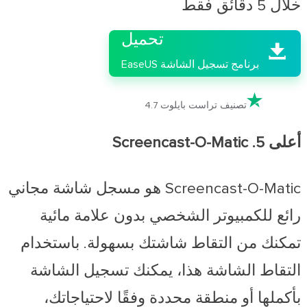

خلال 5 دقائق فقط
تحميل

برنامج تسجيل الشاشة EaseUS

تصنيف تراست بايلوت 4.7
أعلى 5. Screencast-O-Matic
Screencast-O-Matic هو مسجل شاشة مجاني
رائع للكمبيوتر الشخصي بدون علامة مائية
تمكنك من التقاط شاشتك بسهولة. باستخدام
التقاط الشاشة هذا، يمكنك تسجيل الشاشة
بأكملها أو منطقة محددة وفقًا لاحتياجاتك،