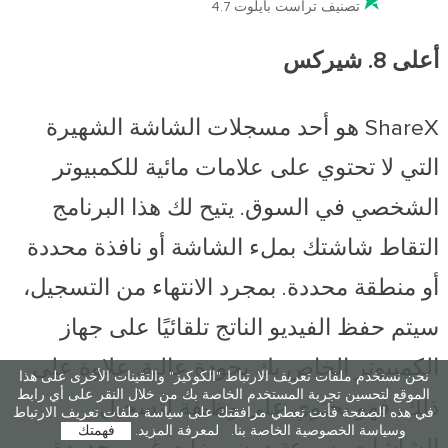
تصنيف تراست بايلوت 4.7
أعلى 8. شيركس
ShareX هو أحد مسجلات الشاشة الشهيرة
التي لا تحتوي على علامات مائية للكمبيوتر
الشخصي في السوق. يتيح لك هذا البرنامج
التقاط شاشتك بملء الشاشة أو نافذة محددة
أو منطقة محددة. بمجرد الانتهاء من التسجيل،
سيتم حفظ الفيديو الناتج تلقائيًا على جهاز
الكمبيوتر الخاص بك بجودة عالية. علاوة على
نحن نستخدم ملفات تعريف الارتباط "الكوكيز" والتقينات الأخرى على هذا
الموقع لتحسين تجربة المستخدم الخاصة بك من خلال النقر على أي رابط
ذلك، فهو يحتوي على وظيفة لتسجيل
في هذه الصفحة فأنت تعطي مرافقتك على سياسة ملفات تعريف الارتباط
وسياسة الخصوصية الخاصة بنا.
لمعرفة المزيد.
فهمتك