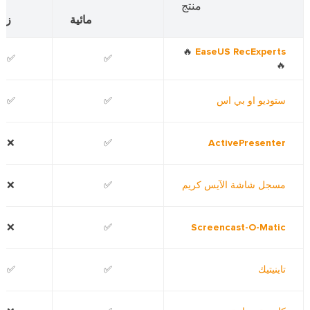
منتج
مائية
زم
🔥
EaseUS RecExperts
✅
✅
🔥
ستوديو او بي اس
✅
✅
❌
✅
ActivePresenter
مسجل شاشة الآيس كريم
✅
❌
❌
✅
Screencast-O-Matic
تاينيتيك
✅
✅