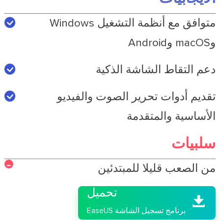
متوافق مع أنظمة التشغيل Windows
وmacOS وAndroid
دعم التقاط الشاشة الذكية
تقديم أدوات تحرير الصوت والفيديو
الأساسية والمتقدمة
سلبيات

من الصعب قليلا للمبتدئين
تحميل

برنامج تسجيل الشاشة EaseUS