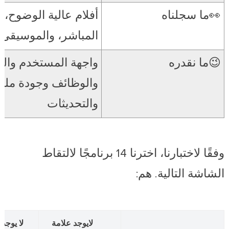
👀ما سجلناه
أفلام عالية الوضوح،
المباشر، والموسيقى
😉ما نقدره
واجهة المستخدم والس
والوظائف وجودة ملف 
والتحديثات
وفقًا لاختبارنا، اخترنا 14 برنامجًا لالتقاط
الشاشة التالية. هم:
لايوجد علامة
لا يوجد 