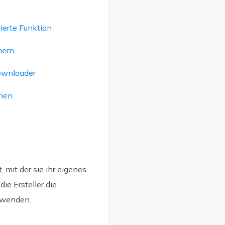
ierte Funktion
hern
ownloader
rnen
, mit der sie ihr eigenes
ie Ersteller die
rwenden.