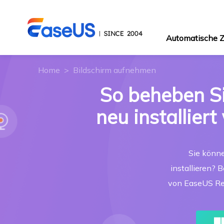
Automatische
Home
>
Bildschirm aufnehmen
So beheben Si
neu installier
Sie könne
installieren?
von EaseUS Rec