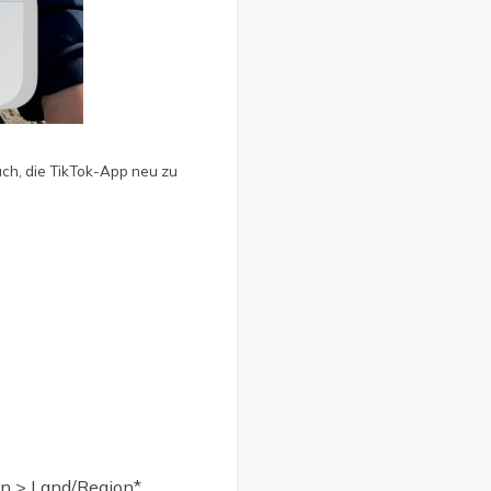
uch, die TikTok-App neu zu
en > Land/Region*.