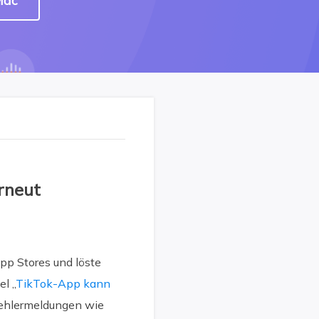
Mac
rneut
pp Stores und löste
l „
TikTok-App kann
 Fehlermeldungen wie