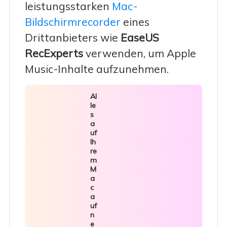
leistungsstarken
Mac-
Bildschirmrecorder
eines
Drittanbieters wie
EaseUS
RecExperts
verwenden, um Apple
Music-Inhalte aufzunehmen.
Al
le
s
a
uf
Ih
re
m
M
a
c
a
uf
n
e