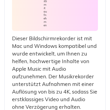
itli
m
it
au
fn
eh
m
en
Dieser Bildschirmrekorder ist mit
Mac und Windows kompatibel und
wurde entwickelt, um Ihnen zu
helfen, hochwertige Inhalte von
Apple Music mit Audio
aufzunehmen. Der Musikrekorder
unterstützt Aufnahmen mit einer
Auflösung von bis zu 4K, sodass Sie
erstklassiges Video und Audio
ohne Verzögerung erhalten.