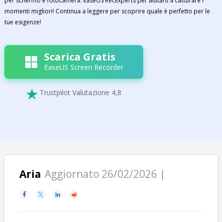
per schermo e fotocamera: EaseUS RecExperts per aiutarti a catturare i
momenti migliori! Continua a leggere per scoprire quale è perfetto per le
tue esigenze!
Scarica Gratis
EaseUS Screen Recorder
Trustpilot Valutazione 4,8

Aria
Aggiornato 26/02/2026 |



