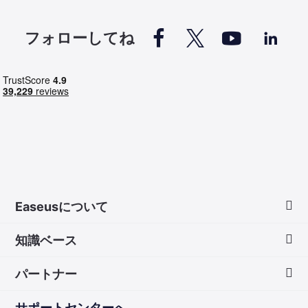




フォローしてね
Easeusについて
知識ベース
会社情報
パートナー
ダウンロードセンター
画面録画のコツ
サポートセンターへ