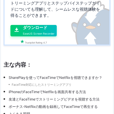
トリーミングアプリとステップバイステップガイ
ドについても理解して、シームレスな視聴体験を
得ることができます。

ダウンロード

EaseUS Screen Recorder

Trustpilot Rating 4.7
主な内容：
SharePlayを使ってFaceTimeでNetflixを視聴できますか？
FaceTime対応にしたストリーミングアプリ
iPhoneのFaceTimeでNetflixを画面共有する方法
友達とFaceTimeでストリーミングビデオを視聴する方法
ボーナス-Netflixの動画を録画してFaceTimeで再生する
よくある質問