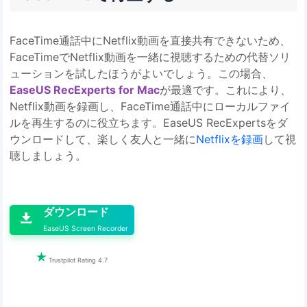
FaceTime通話中にNetflix動画を直接共有できないため、
FaceTimeでNetflix動画を一緒に視聴するための代替ソリ
ューションを試したほうがよいでしょう。この場合、
EaseUS RecExperts for Mac
が最適です。これにより、
Netflix動画を録画し、FaceTime通話中にローカルファイ
ルを再生するのに役立ちます。EaseUS RecExpertsをダ
ウンロードして、楽しく友人と一緒に
Netflixを録画
して視
聴しましょう。

ダウンロード

EaseUS Screen Recorder

Trustpilot Rating 4.7