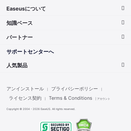
Easeusについて
知識ベース
会社情報
パートナー
ダウンロードセンター
画面録画のコツ
サポートセンターへ
お問い合わせ
無料録音ソフト
販売代理店
人気製品
Mac アプリ ストア
販売代理登録
Data Recovery Wizard
非営利団体ディスカウント
アンインストール
プライバシーポリシー
|
|
Partition Master
ライセンス契約
Terms & Conditions
|
|
アカウント
Copyright ©
2004 - 2026
EaseUS. All rights reserved.
Todo Backup
Todo PCTrans