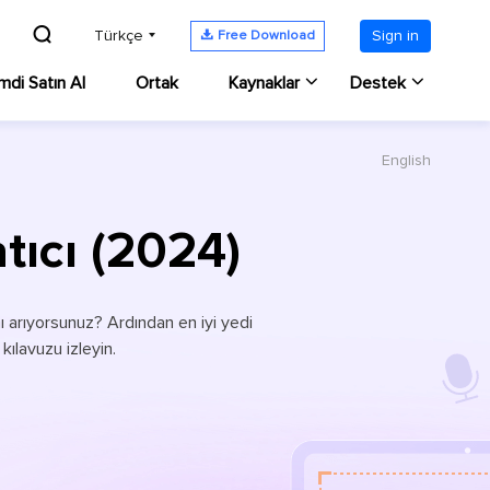


Türkçe
Sign in
Free Download
mdi Satın Al
Ortak
Kaynaklar
Destek
English
Ekran Kaydedici Win
ndows için
RecExperts
Destek Merkezi
için ekran kaydedici
Kılavuzlar, Lisans, İletişim
Yakınlaştırma Toplantı
tıcı (2024)
c için
RecExperts
Sohbet Desteği
Dahili Sesi Kaydet Ma
cOS için ekran kaydedici
Bir Teknisyenle sohbet edin
PC'de Oynanışı Kayde
 arıyorsunuz? Ardından en iyi yedi
vrimiçi Ekran Kaydedici
Satış Öncesi Sorgulama
Video Kayıt Yazılımı
 kılavuzu izleyin.
anı çevrimiçi olarak ücretsiz kaydedin
Satış Temsilcisiyle sohbet edin
ran Görüntüsü
'de Ekran Görüntüsü Alın