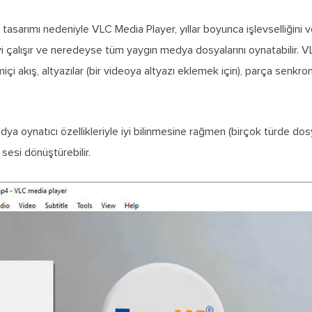
 tasarımı nedeniyle VLC Media Player, yıllar boyunca işlevselliğini v
yi çalışır ve neredeyse tüm yaygın medya dosyalarını oynatabilir. VLC
içi akış, altyazılar (bir videoya altyazı eklemek için), parça senkro
a oynatıcı özellikleriyle iyi bilinmesine rağmen (birçok türde dosya
esi dönüştürebilir.