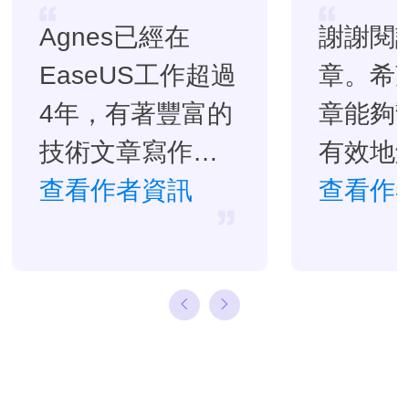
Agnes已經在
謝謝閱
EaseUS工作超過
章。希
4年，有著豐富的
章能夠
技術文章寫作經
有效地
驗。目前，寫過
查看作者資訊
題。…
查看作
很多關於資料救
援、硬碟分割管
理或備份還原相
關文章，希望能
幫助用戶解決困