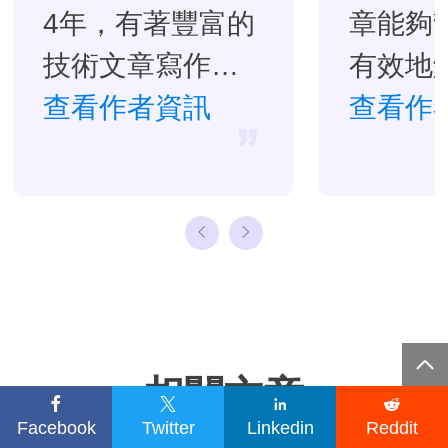
4年，有著豐富的
章能夠
技術文章寫作經
有效地
驗。目前，寫過
查看作者資訊
題。…
查看作
很多關於資料救
援、硬碟分割管
理或備份還原相
關文章，希望能
幫助用戶解決困
難。…

相關文章




Facebook
Twitter
Linkedin
Reddit