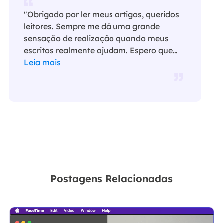
"Obrigado por ler meus artigos, queridos
leitores. Sempre me dá uma grande
sensação de realização quando meus
escritos realmente ajudam. Espero que
gostem de sua estadia no EaseUS e
Leia mais
tenham um bom dia."…
Postagens Relacionadas