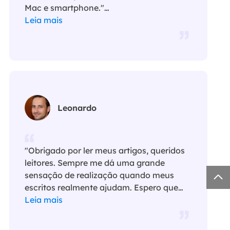
Mac e smartphone."…
Leia mais
Leonardo
"Obrigado por ler meus artigos, queridos
leitores. Sempre me dá uma grande

sensação de realização quando meus
escritos realmente ajudam. Espero que
gostem de sua estadia no EaseUS e
Leia mais
tenham um bom dia."…