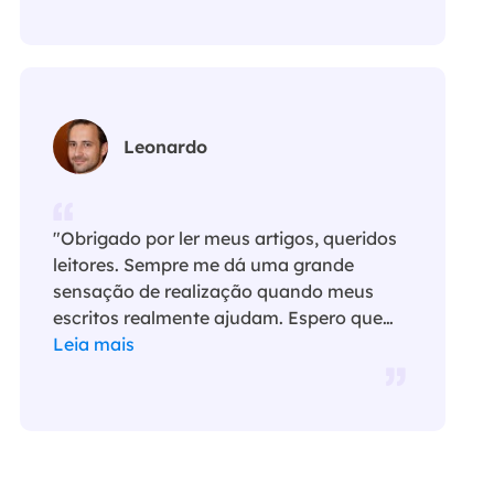
Leonardo
"Obrigado por ler meus artigos, queridos
leitores. Sempre me dá uma grande
sensação de realização quando meus
escritos realmente ajudam. Espero que
gostem de sua estadia no EaseUS e
Leia mais
tenham um bom dia."…