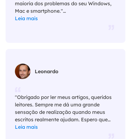
maioria dos problemas do seu Windows,
Mac e smartphone."…
Leia mais
Leonardo
"Obrigado por ler meus artigos, queridos
leitores. Sempre me dá uma grande
sensação de realização quando meus
escritos realmente ajudam. Espero que
gostem de sua estadia no EaseUS e
Leia mais
tenham um bom dia."…