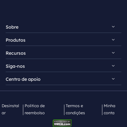
Sobre
Produtos
Conheça EaseUS
Recursos
Comentários e prêmios
RecExperts para Windows
Contrato de licença
Siga-nos
RecExperts para Mac
Dicas de gravação de tela
Política de privacidade
Screen Recorder Online
Centro de apoio


Mac App Store


EaseUS ScreenShot
Contate equipe de suporte
Desinstal
Politica de
Termos e
Minha
ar
reembolso
condições
conta