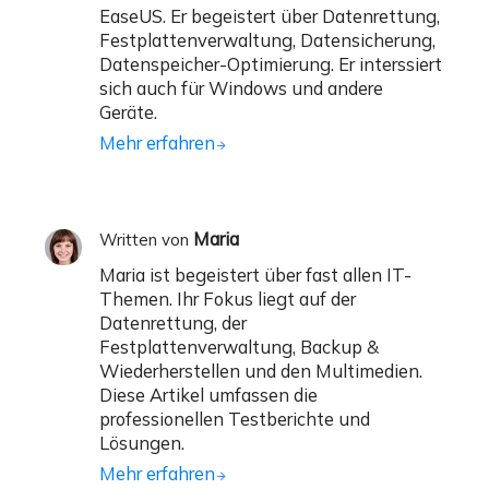
EaseUS. Er begeistert über Datenrettung,
Festplattenverwaltung, Datensicherung,
Datenspeicher-Optimierung. Er interssiert
sich auch für Windows und andere
Geräte.
Mehr erfahren
Maria
Written von
Maria ist begeistert über fast allen IT-
Themen. Ihr Fokus liegt auf der
Datenrettung, der
Festplattenverwaltung, Backup &
Wiederherstellen und den Multimedien.
Diese Artikel umfassen die
professionellen Testberichte und
Lösungen.
Mehr erfahren