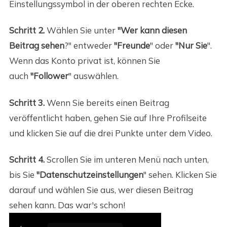
Einstellungssymbol in der oberen rechten Ecke.
Schritt 2.
Wählen Sie unter
"Wer kann diesen
Beitrag sehen
?" entweder
"Freunde
" oder
"Nur Sie
".
Wenn das Konto privat ist, können Sie
auch
"Follower
" auswählen.
Schritt 3.
Wenn Sie bereits einen Beitrag
veröffentlicht haben, gehen Sie auf Ihre Profilseite
und klicken Sie auf die drei Punkte unter dem Video.
Schritt 4.
Scrollen Sie im unteren Menü nach unten,
bis Sie
"Datenschutzeinstellungen
" sehen. Klicken Sie
darauf und wählen Sie aus, wer diesen Beitrag
sehen kann. Das war's schon!