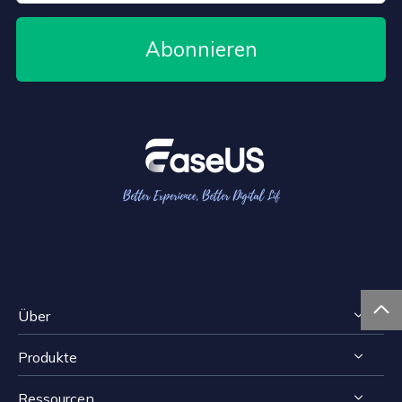
Abonnieren

Über
Produkte
Impressum
Ressourcen
Reviews & Awards