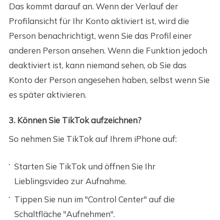
Das kommt darauf an. Wenn der Verlauf der
Profilansicht für Ihr Konto aktiviert ist, wird die
Person benachrichtigt, wenn Sie das Profil einer
anderen Person ansehen. Wenn die Funktion jedoch
deaktiviert ist, kann niemand sehen, ob Sie das
Konto der Person angesehen haben, selbst wenn Sie
es später aktivieren.
3. Können Sie TikTok aufzeichnen?
So nehmen Sie TikTok auf Ihrem iPhone auf:
Starten Sie TikTok und öffnen Sie Ihr
Lieblingsvideo zur Aufnahme.
Tippen Sie nun im "Control Center" auf die
Schaltfläche "Aufnehmen".