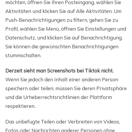
möchten, öffnen Sie Ihren Posteingang, wählen Sie
Aktivitäten und klicken Sie auf Alle Aktivitäten. Um
Push-Benachrichtigungen zu filtern, gehen Sie zu
Profil, wählen Sie Menü, öffnen Sie Einstellungen und
Datenschutz, und klicken Sie auf Benachrichtigung.
Sie können die gewünschten Benachrichtigungen
stummschalten.
Derzeit sieht man Screenshots bei Tiktok nicht.
Wenn Sie jedoch den Inhalt einer anderen Person
speichern oder teilen, müssen Sie deren Privatsphäre
und die Urheberrechtsrichtlinien der Plattform
respektieren.
Das unbefugte Teilen oder Verbreiten von Videos,
Fotos oder Nachrichten anderer Personen ohne