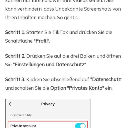
können nur Ihre Follower Ihre Videos sehen. Dies
kann verhindern, dass Unbekannte Screenshots von
Ihren Inhalten machen. So geht's:
Schritt 1.
Starten Sie TikTok und drücken Sie die
Schaltfläche
"Profil
".
Schritt 2.
Drücken Sie auf die drei Balken und öffnen
Sie
"Einstellungen und Datenschutz
".
Schritt 3.
Klicken Sie abschließend auf
"Datenschutz
"
und schalten Sie die
Option "Privates Konto
" ein.