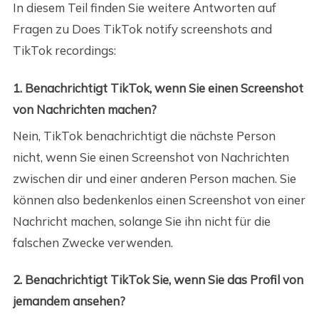
In diesem Teil finden Sie weitere Antworten auf
Fragen zu Does TikTok notify screenshots and
TikTok recordings:
1. Benachrichtigt TikTok, wenn Sie einen Screenshot
von Nachrichten machen?
Nein, TikTok benachrichtigt die nächste Person
nicht, wenn Sie einen Screenshot von Nachrichten
zwischen dir und einer anderen Person machen. Sie
können also bedenkenlos einen Screenshot von einer
Nachricht machen, solange Sie ihn nicht für die
falschen Zwecke verwenden.
2. Benachrichtigt TikTok Sie, wenn Sie das Profil von
jemandem ansehen?