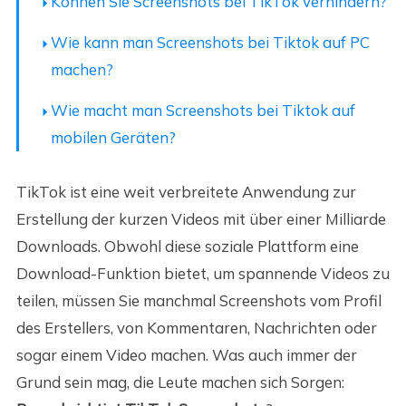
Können Sie Screenshots bei TikTok verhindern?
Wie kann man Screenshots bei Tiktok auf PC
machen?
Wie macht man Screenshots bei Tiktok auf
mobilen Geräten?
TikTok ist eine weit verbreitete Anwendung zur
Erstellung der kurzen Videos mit über einer Milliarde
Downloads. Obwohl diese soziale Plattform eine
Download-Funktion bietet, um spannende Videos zu
teilen, müssen Sie manchmal Screenshots vom Profil
des Erstellers, von Kommentaren, Nachrichten oder
sogar einem Video machen. Was auch immer der
Grund sein mag, die Leute machen sich Sorgen: