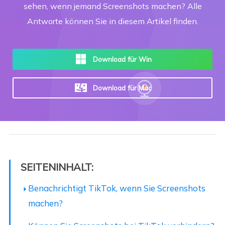
sehen, wenn jemand Screenshots machen? Alle
Antworte können Sie in diesem Artikel finden.
Download für Win
Download für Mac
SEITENINHALT:
Benachrichtigt TikTok, wenn Sie Screenshots
machen?