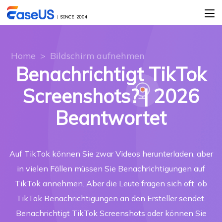
Home
>
Bildschirm aufnehmen
Benachrichtigt TikTok
Screenshots? | 2026
Beantwortet
Auf TikTok können Sie zwar Videos herunterladen, aber
in vielen Fällen müssen Sie Benachrichtigungen auf
TikTok annehmen. Aber die Leute fragen sich oft, ob
TikTok Benachrichtigungen an den Ersteller sendet.
Benachrichtigt TikTok Screenshots oder können Sie