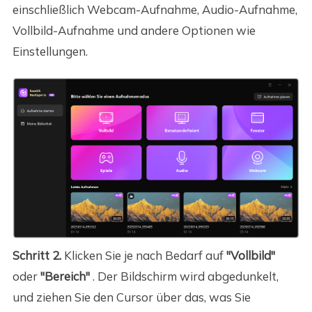
einschließlich Webcam-Aufnahme, Audio-Aufnahme,
Vollbild-Aufnahme und andere Optionen wie
Einstellungen.
Schritt 2.
Klicken Sie je nach Bedarf auf
"Vollbild"
oder
"Bereich"
. Der Bildschirm wird abgedunkelt,
und ziehen Sie den Cursor über das, was Sie