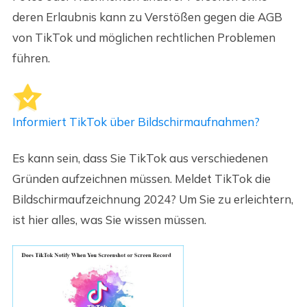
deren Erlaubnis kann zu Verstößen gegen die AGB
von TikTok und möglichen rechtlichen Problemen
führen.
Informiert TikTok über Bildschirmaufnahmen?
Es kann sein, dass Sie TikTok aus verschiedenen
Gründen aufzeichnen müssen. Meldet TikTok die
Bildschirmaufzeichnung 2024? Um Sie zu erleichtern,
ist hier alles, was Sie wissen müssen.