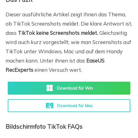
Dieser ausführliche Artikel zeigt Ihnen das Thema,
ob TikTok Screenshots meldet. Die klare Antwort ist,
dass
TikTok keine Screenshots meldet.
Gleichzeitig
wird auch kurz vorgestellt, wie man Screenshots auf
TikTok unter Windows, Mac und auf dem Handy
machen kann. Unter ihnen ist das
EaseUS
RecExperts
einen Versuch wert.
Download für Win
Download für Mac
Bildschirmfoto TikTok FAQs