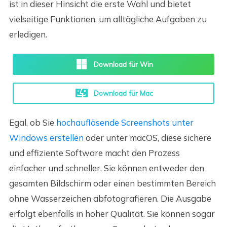
ist in dieser Hinsicht die erste Wahl und bietet
vielseitige Funktionen, um alltägliche Aufgaben zu
erledigen.
Download für Win
Download für Mac
Egal, ob Sie
hochauflösende Screenshots unter
Windows erstellen
oder unter macOS, diese sichere
und effiziente Software macht den Prozess
einfacher und schneller. Sie können entweder den
gesamten Bildschirm oder einen bestimmten Bereich
ohne Wasserzeichen abfotografieren. Die Ausgabe
erfolgt ebenfalls in hoher Qualität. Sie können sogar