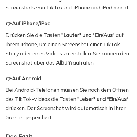
Screenshots von TikTok auf iPhone und iPad macht:
👉Auf iPhone/iPad
Drücken Sie die Tasten
"Lauter" und "Ein/Aus"
auf
Ihrem iPhone, um einen Screenshot einer TikTok-
Story oder eines Videos zu erstellen. Sie können den
Screenshot über das
Album
aufrufen.
👉Auf Android
Bei Android-Telefonen müssen Sie nach dem Öffnen
des TikTok-Videos die Tasten
"Leiser" und "Ein/Aus"
drücken. Der Screenshot wird automatisch in Ihrer
Galerie gespeichert.
Das Fazit