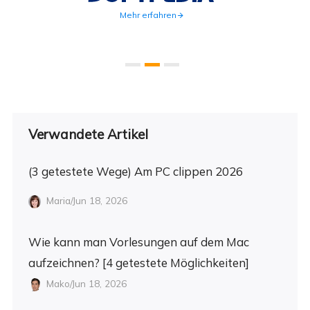
Mehr erfahren
Verwandete Artikel
(3 getestete Wege) Am PC clippen 2026
Maria/Jun 18, 2026
Wie kann man Vorlesungen auf dem Mac
aufzeichnen? [4 getestete Möglichkeiten]
Mako/Jun 18, 2026