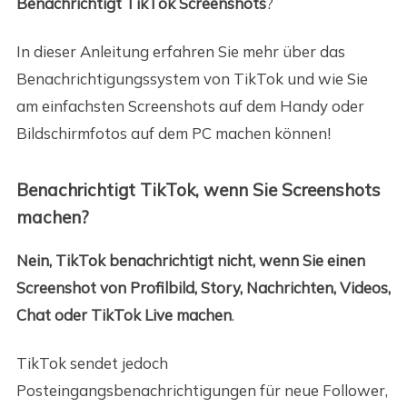
Benachrichtigt TikTok Screenshots
?
In dieser Anleitung erfahren Sie mehr über das
Benachrichtigungssystem von TikTok und wie Sie
am einfachsten Screenshots auf dem Handy oder
Bildschirmfotos auf dem PC machen können!
Benachrichtigt TikTok, wenn Sie Screenshots
machen?
Nein, TikTok benachrichtigt nicht, wenn Sie einen
Screenshot von Profilbild, Story, Nachrichten, Videos,
Chat oder
TikTok Live
machen
.
TikTok sendet jedoch
Posteingangsbenachrichtigungen für neue Follower,