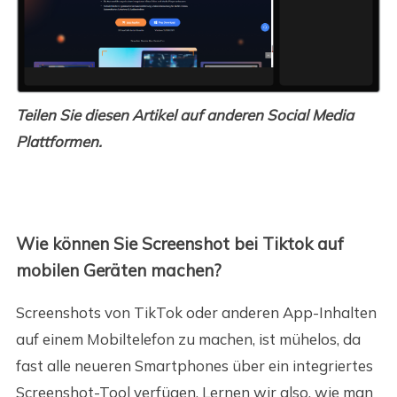
Teilen Sie diesen Artikel auf anderen Social Media
Plattformen.
Wie können Sie Screenshot bei Tiktok auf
mobilen Geräten machen?
Screenshots von TikTok oder anderen App-Inhalten
auf einem Mobiltelefon zu machen, ist mühelos, da
fast alle neueren Smartphones über ein integriertes
Screenshot-Tool verfügen. Lernen wir also, wie man