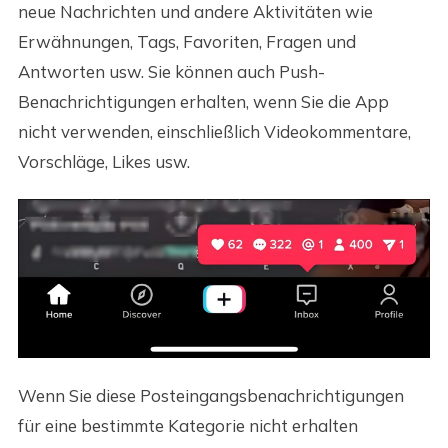
neue Nachrichten und andere Aktivitäten wie
Erwähnungen, Tags, Favoriten, Fragen und
Antworten usw. Sie können auch Push-
Benachrichtigungen erhalten, wenn Sie die App
nicht verwenden, einschließlich Videokommentare,
Vorschläge, Likes usw.
Wenn Sie diese Posteingangsbenachrichtigungen
für eine bestimmte Kategorie nicht erhalten