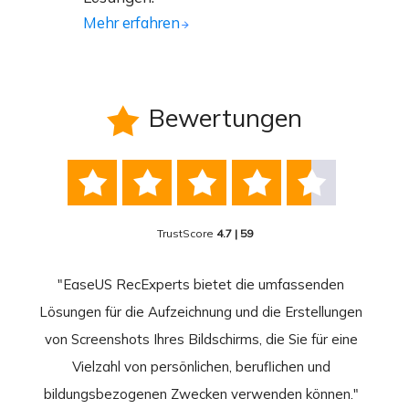
Mehr erfahren
Bewertungen






TrustScore
4.7 | 59
nend
"EaseUS RecExperts bietet die umfassenden
rder
Lösungen für die Aufzeichnung und die Erstellungen
Bild
hirm
von Screenshots Ihres Bildschirms, die Sie für eine
Akti
 Gut
Vielzahl von persönlichen, beruflichen und
au
ahmen
bildungsbezogenen Zwecken verwenden können."
Rec