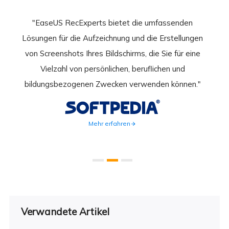
nend
"EaseUS RecExperts bietet die umfassenden
rder
Lösungen für die Aufzeichnung und die Erstellungen
Bild
hirm
von Screenshots Ihres Bildschirms, die Sie für eine
Akti
 Gut
Vielzahl von persönlichen, beruflichen und
au
ahmen
bildungsbezogenen Zwecken verwenden können."
Rec
weite
Mehr erfahren
Verwandete Artikel