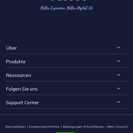
Über
Produkte
Impressum
Ressourcen
Reviews & Awards
RecExperts für Windows
Lizenzvereinbarung
Folgen Sie uns
RecExperts für Mac
Bildschirmaufnahme-Tipps
Datenschutz
Online Screen Recorder
Support Center


Mac App Store


EaseUS ScreenShot
Kontakt mit Support Team
Deinstallieren
Erstattungsrichtlinie
Bedingungen & Konditionen
Mein Account