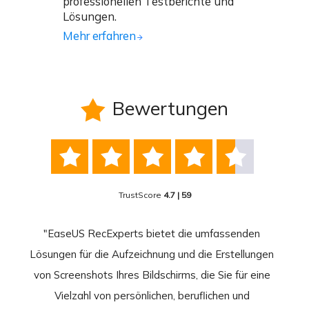
professionellen Testberichte und
Lösungen.
Mehr erfahren
Bewertungen






TrustScore
4.7 | 59
nend
"EaseUS RecExperts bietet die umfassenden
rder
Lösungen für die Aufzeichnung und die Erstellungen
Bild
hirm
von Screenshots Ihres Bildschirms, die Sie für eine
Akti
 Gut
Vielzahl von persönlichen, beruflichen und
au