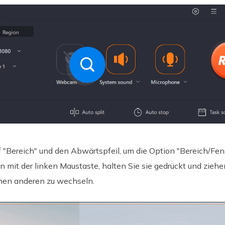
f "Bereich" und den Abwärtspfeil, um die Option "Bereich/Fe
n mit der linken Maustaste, halten Sie sie gedrückt und zieh
inen anderen zu wechseln.