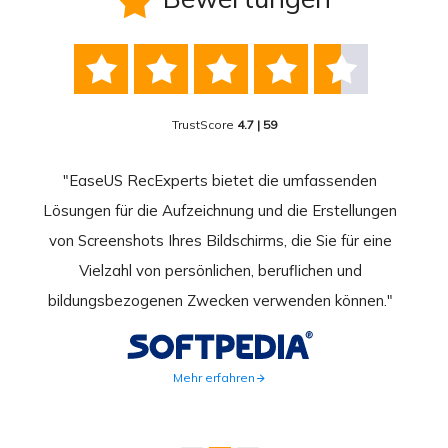






TrustScore
4.7 | 59
nend
"EaseUS RecExperts bietet die umfassenden
rder
Lösungen für die Aufzeichnung und die Erstellungen
Bild
hirm
von Screenshots Ihres Bildschirms, die Sie für eine
Akti
 Gut
Vielzahl von persönlichen, beruflichen und
au
ahmen
bildungsbezogenen Zwecken verwenden können."
Rec
weite
Mehr erfahren