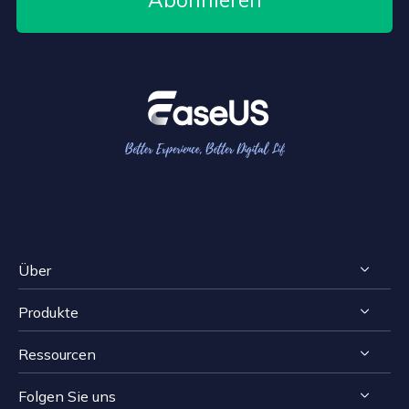
Über
Produkte
Impressum
Ressourcen
Reviews & Awards
RecExperts für Windows
Lizenzvereinbarung
Folgen Sie uns
RecExperts für Mac
Bildschirmaufnahme-Tipps