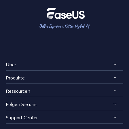
Über
Produkte
Impressum
Ressourcen
Reviews & Awards
RecExperts für Windows
Lizenzvereinbarung
Folgen Sie uns
RecExperts für Mac
Bildschirmaufnahme-Tipps
Datenschutz
Online Screen Recorder
Support Center


Mac App Store


EaseUS ScreenShot