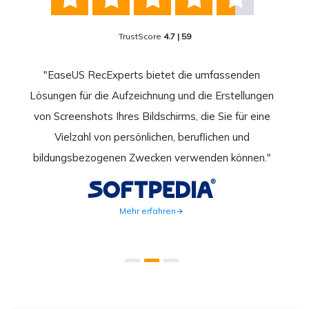
TrustScore
4.7 | 59
nend
"EaseUS RecExperts bietet die umfassenden
rder
Lösungen für die Aufzeichnung und die Erstellungen
Bild
hirm
von Screenshots Ihres Bildschirms, die Sie für eine
Akti
 Gut
Vielzahl von persönlichen, beruflichen und
au
ahmen
bildungsbezogenen Zwecken verwenden können."
Rec
weite
Mehr erfahren